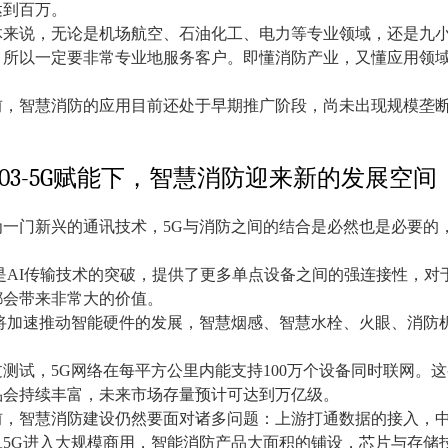
达到百万。
体来说，无论是机场航空、石油化工、电力等专业领域，还是九
，所以一定要非常专业地服务客户。即懂消防产业，又懂应用领
前，智慧消防的应用目前还处于早期推广阶段，尚未出现规模垄
03-5G
赋能下，智慧消防迎来新的发展空间
为一门新兴的通讯技术，
5G
与消防之间的结合是必然也是必要的
。
是
AI
传输技术的突破，提供了更多单点设备之间的强连接性，对
都会带来非常大的价值。
将加速推动智能硬件的发展，智慧烟感、智慧水栓、火眼、消防
过测试，
5G
网络在每平方公里内能支持
100
万个设备同时联网。这
品会持续丰富，未来市场存量预计可达到万亿级。
前，智慧消防建设仍然要面对诸多问题：上游打通数据的接入，
旦
5G
进入大规模商用，智能消防产品大面积的铺设，芯片与存储