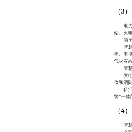
3
（
）
电
站、火
简
智
率、电
气火灾
智
变
位和消
亿
警
”
一体
4
（
）
智