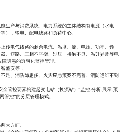
电能生产与消费系统。电力系统的主体结构有电源（水电
所等），输电、配电线路和负荷中心。
并上传电气线路的剩余电流、温度、流、电压、功率、频
过载、短路、三相不平衡、过压、接触不良、温升异常等电
故障隐患的透明化监控管理。
中智盛安等，
力不足、消防隐患多、火灾应急预案不完善、消防运维不到
安全管控要素构建起变电站（换流站）
“
监控
-
分析
-
展示
-
预
网管控
”
的分层管理模式。
果两大方面。