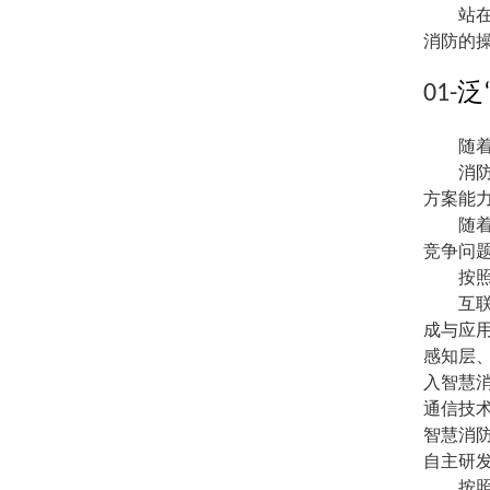
站
消防的
泛
01-
随
消
方案能
随
竞争问
按
互
成与应
感知层
入智慧
通信技
智慧消
自主研
按