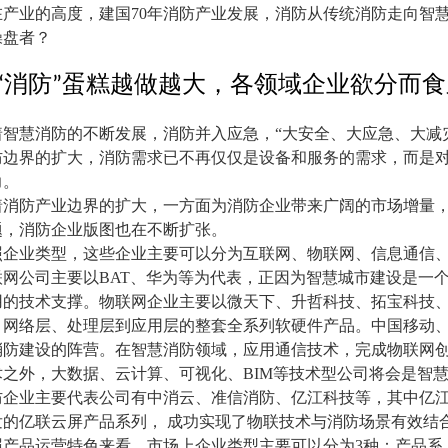
在产业的高度，建国
70
年消防产业发展，消防从传统消防走向智
操盘者？
消防
蛋糕越做越大，各领域企业欲分而食
“
”
着智慧消防的不断发展，消防并入应急，
“
大安全、大应急、大减
防边界的扩大，消防需求已不再仅仅是设备和服务的需求，而是
力。
着消防产业边界的扩大，一方面为消防企业带来广阔的市场增量
题，消防企业版图也在不断扩张。
照企业类型，这些企业主要可以分为互联网、物联网、信息通信
联网公司主要以
BAT
、华为等为代表，正因为智慧城市建设是一
用的技术支撑。物联网企业主要以微天下、升哲科技、拓宝科技
、网络层、处理层到应用层的整套全系列软硬件产品。中国移动
消防建设的阵营。在智慧消防领域，应用通信技术，完成物联网
术之外，大数据、云计算、可视化、
BIM
等技术型公司将会是智
防企业主要代表公司有中消云、准信消防、亿江科技等，其中亿
发的亿联云屏产品系列， 成功实现了物联技术与消防场景有效结
照产品运营特色来看，市场上企业类型主要可以分为
3
种：产品系