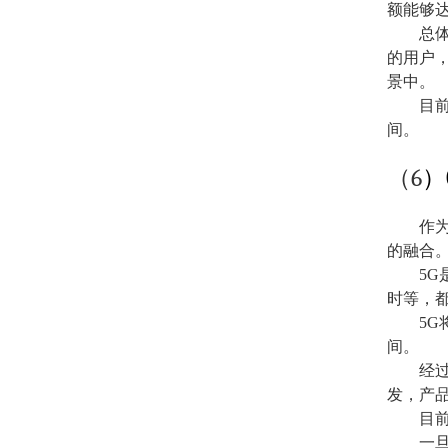
额能够
总
的用户
景中。
目
间。
6
（
）
作
的融合
5G
时等，
5G
间。
经
发，产
目
一