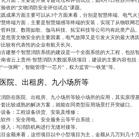
研究方面，主要是开展专题论坛和评估试点，如
4
月
1
日在苏州举
过验收的
“
文物消防安全评估试点
”
课题。
实践成果方面主要可以从
3
个方面来看，分别是智慧终端、电气火
智慧终端方面，主要是智慧烟感等终端的安装，实现了从物联网
升哲科技、数雨如歌、伽马科技、拓宝科技等公司均有此类产品
灾是危害文物安全的主要因素，电气故障又是引发火灾的最大诱
中比较有代表性的企业有航天长兴。
物古建整个智慧消防系统的建设是一个全面系统的大工程，包括
云南省云上贵州
·
智慧消防大数据系统项目，建设的主要内容包括
控
“
一张网
”
，智能管理
“
一芯片
”
，权力监管
“
一铁笼
”
等。
医院、出租房、九小场所等
慧消防在医院、出租房、九小场所等较小场所的应用，其实原理
一套比较成熟的解决方案，就能在同类型应用场景打开突破口。
件设备：工程设备供货、安装及维修；
统软件：安全用电、安全服务云等平台系统；
台接入：与消防机构进行无缝对接等。
项目金额来看，这些项目以中小型项目为主，金额从几万到几十