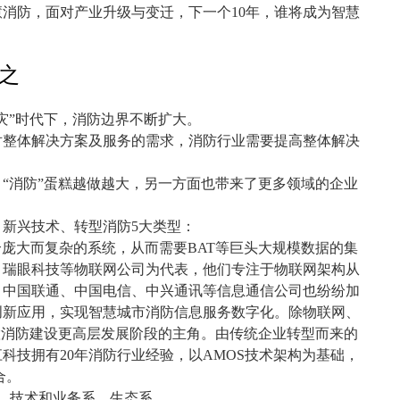
慧消防，面对产业升级与变迁，下一个
10
年，谁将成为智慧
之
灾
”
时代下，消防边界不断扩大。
对整体解决方案及服务的需求，消防行业需要提高整体解决
，
“
消防
”
蛋糕越做越大，另一方面也带来了更多领域的企业
、新兴技术、转型消防
5
大类型：
个庞大而复杂的系统，从而需要
BAT
等巨头大规模数据的集
、瑞眼科技等物联网公司为代表，他们专注于物联网架构从
、中国联通、中国电信、中兴通讯等信息通信公司也纷纷加
创新应用，实现智慧城市消防信息服务数字化。除物联网、
慧消防建设更高层发展阶段的主角。由传统企业转型而来的
江科技拥有
20
年消防行业经验，以
AMOS
技术架构为基础，
合。
，技术和业务系，生态系。