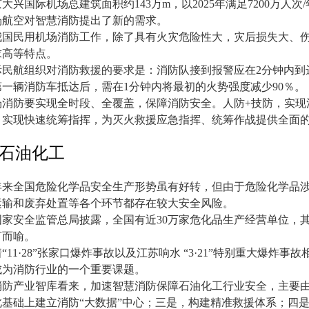
京大兴国际机场总建筑面积约
143
万
m
，以
2025
年满足
7200
万人次
/
场航空对智慧消防提出了新的需求。
我国民用机场消防工作，除了具有火灾危险性大，灾后损失大、
求高等特点。
际民航组织对消防救援的要求是：消防队接到报警应在
2
分钟内到
第一辆消防车抵达后，需在
1
分钟内将最初的火势强度减少
90
％。
场消防要实现全时段、全覆盖，保障消防安全。人防
+
技防，实现
，实现快速统筹指挥，为灭火救援应急指挥、统筹作战提供全面
石油化工
年来全国危险化学品安全生产形势虽有好转，但由于危险化学品
运输和废弃处置等各个环节都存在较大安全风险。
国家安全监管总局披露，全国有近
30
万家危化品生产经营单位，
言而喻。
着
“11·28”
张家口爆炸事故以及江苏响水
“3·21”
特别重大爆炸事故
成为消防行业的一个重要课题。
消防产业智库看来，加速智慧消防保障石油化工行业安全，主要
此基础上建立消防
“
大数据
”
中心；三是，构建精准救援体系；四