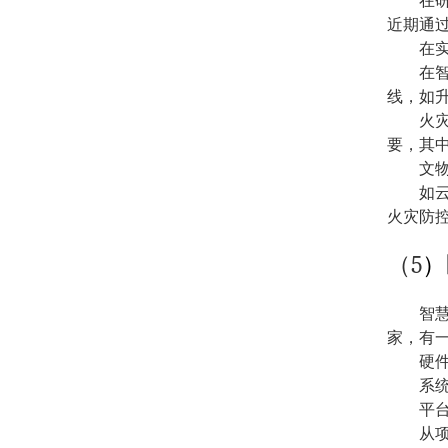
在
近期通
在
在
线，如
火
要，其
文
如
火灾防
5
（
）
智
家，有
硬
系
平
从