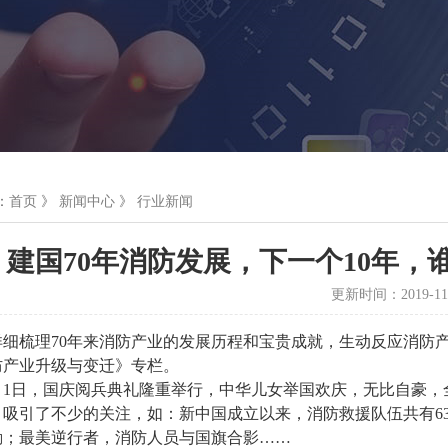
：
首页
》
新闻中心
》
行业新闻
建国70年消防发展，下一个10年
更新时间：2019-11
详细梳理
70
年来消防产业的发展历程和宝贵成就，生动反应消防
防产业升级与变迁》专栏。
月
1
日，国庆阅兵典礼隆重举行，中华儿女举国欢庆，无比自豪，
，吸引了不少的关注，如：新中国成立以来，消防救援队伍共有
6
勤；最美逆行者，消防人员与国旗合影
……