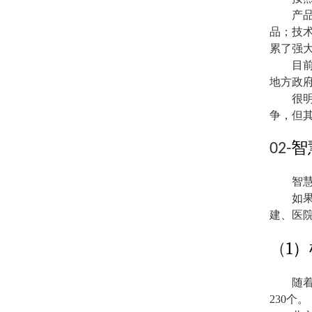
产
品；技
累了强
目
地方政
很
争，但
智
02-
智
如
建、医
1
（
）
随
230
个。