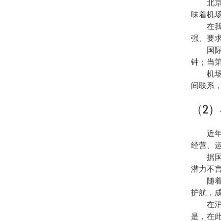
北
味着机
在
强、要
国
钟；当
机
间联系
2
（
）
近
经营、
据
潜力不
随
护航，
在
是，在