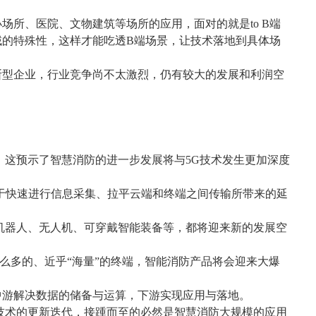
小场所、医院、文物建筑等场所的应用，面对的就是
to B
端
域的特殊性，这样才能吃透
B
端场景，让技术落地到具体场
断型企业，行业竞争尚不太激烈，仍有较大的发展和利润空
，这预示了智慧消防的进一步发展将与
5G
技术发生更加深度
于快速进行信息采集、拉平云端和终端之间传输所带来的延
机器人、无人机、可穿戴智能装备等，都将迎来新的发展空
么多的、近乎
“
海量
”
的终端，智能消防产品将会迎来大爆
中游解决数据的储备与运算，下游实现应用与落地。
技术的更新迭代，接踵而至的必然是智慧消防大规模的应用