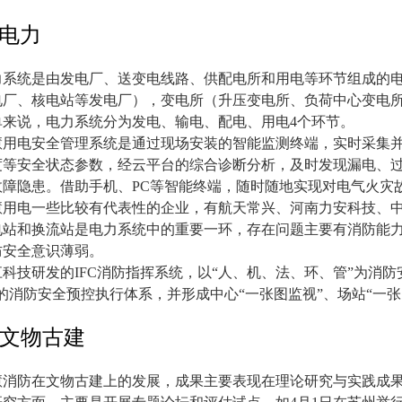
电力
力系统是由发电厂、送变电线路、供配电所和用电等环节组成的
电厂、核电站等发电厂），变电所（升压变电所、负荷中心变电
单来说，电力系统分为发电、输电、配电、用电
4
个环节。
慧用电安全管理系统是通过现场安装的智能监测终端，实时采集
度等安全状态参数，经云平台的综合诊断分析，及时发现漏电、
故障隐患。借助手机、
PC
等智能终端，随时随地实现对电气火灾
慧用电一些比较有代表性的企业，有航天常兴、河南力安科技、
电站和换流站是电力系统中的重要一环，存在问题主要有消防能
防安全意识薄弱。
江科技研发的
IFC
消防指挥系统，以
“
人、机、法、环、管
”
为消防
的消防安全预控执行体系，并形成中心
“
一张图监视
”
、场站
“
一张
文物古建
慧消防在文物古建上的发展，成果主要表现在理论研究与实践成