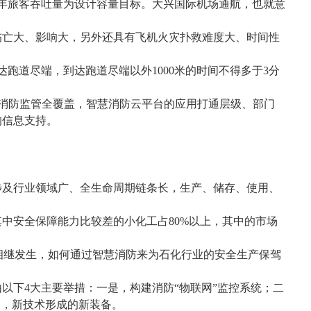
年旅客吞吐量为设计容量目标。大兴国际机场通航，也就意
伤亡大、影响大，另外还具有飞机火灾扑救难度大、时间性
达跑道尽端，到达跑道尽端以外
1000
米的时间不得多于
3
分
消防监管全覆盖，智慧消防云平台的应用打通层级、部门
的信息支持。
涉及行业领域广、全生命周期链条长，生产、储存、使用、
其中安全保障能力比较差的小化工占
80%
以上，其中的市场
相继发生，如何通过智慧消防来为石化行业的安全生产保驾
由以下
4
大主要举措：一是，构建消防
“
物联网
”
监控系统；二
是，新技术形成的新装备。